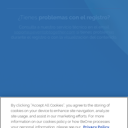
By clicking “Accept All Cookies”, you agree to the storing of
cookies on your device to enhance site navigation, analyze
site usage, and assist in our marketing efforts. For more
information on our cookies policy or how BeOne processes
your personal information, please see our
Privacy Policy.