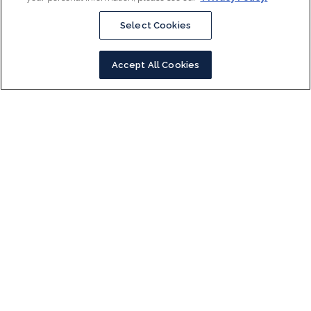
Select Cookies
Accept All Cookies
BeOne Medicines es marca registrada propiedad de BeOne Medicines I GmbH o sus
filiales.
© BeOne Medicines I GmbH, 2026 todos los derechos reservados.
0326-BGB-3111-
MRC-040
(Abril 2026)