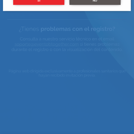
SI
NO
Página web dirigida exclusivamente a profesionales sanitarios que
hayan recibido invitación previa.